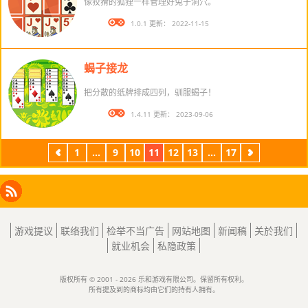
像狡猾的狐狸一样管理好兔子洞穴。
版本： 1.0.1 更新： 2022-11-15
蝎子接龙
把分散的纸牌排成四列，驯服蝎子！
版本： 1.4.11 更新： 2023-09-06
1
...
9
10
11
12
13
...
17
上
下
一
一
页
页
Facebook
Instagram
X
RSS
LinkedIn
游戏提议
联络我们
检举不当广告
网站地图
新闻稿
关於我们
就业机会
私隐政策
版权所有 © 2001 - 2026 乐和游戏有限公司。保留所有权利。
所有提及到的商标均由它们的持有人拥有。