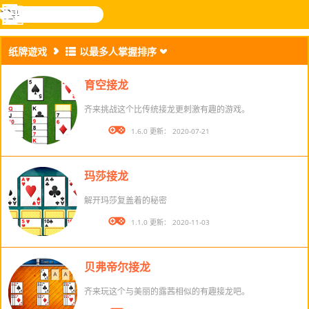
搜
寻
功
乐和游
登入
能
戏
纸牌遊戏
以最多人掌握排序
表
育空接龙
齐来挑战这个比传统接龙更刺激有趣的游戏。
版本： 1.6.0 更新： 2020-07-21
玛莎接龙
解开玛莎复盖着的秘密
版本： 1.1.0 更新： 2020-11-03
贝弗帝尔接龙
齐来玩这个与美丽的露茜相似的有趣接龙吧。