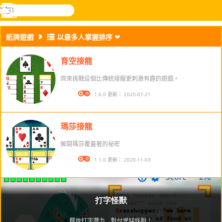
搜
尋
功
樂和遊
登入
能
戲
紙牌遊戲
以最多人掌握排序
表
育空接龍
齊來挑戰這個比傳統接龍更刺激有趣的遊戲。
版本： 1.6.0 更新： 2020-07-21
瑪莎接龍
解開瑪莎覆蓋著的祕密
版本： 1.1.0 更新： 2020-11-03