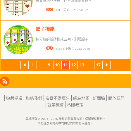
根據薩利克法典，性不能繼承皇位。
版本： 1.0.0 更新： 2022-08-21
蝎子接龍
把分散的紙牌排成四列，馴服蝎子！
版本： 1.4.11 更新： 2023-09-06
1
...
9
10
11
12
13
...
17
上
下
一
一
頁
頁
Facebook
Instagram
X
RSS
LinkedIn
遊戲提議
聯絡我們
檢舉不當廣告
網站地圖
新聞稿
關於我們
就業機會
私隱政策
版權所有 © 2001 - 2026 樂和遊戲有限公司。保留所有權利。
所有提及到的商標均由它們的持有人擁有。