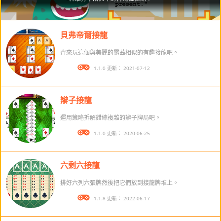
貝弗帝爾接龍
齊來玩這個與美麗的露茜相似的有趣接龍吧。
版本： 1.1.0 更新： 2021-07-12
辮子接龍
運用策略拆解錯綜複雜的辮子牌局吧。
版本： 1.1.0 更新： 2020-06-25
六剩六接龍
排好六列六張牌然後把它們放到接龍牌堆上。
版本： 1.1.8 更新： 2022-06-17