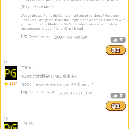
(原文) Pumpkin Mania
We've released Pumpkin Mania, an enhanced version of Halloween
Pumpkins Flash game. It has the Single Mode where you can play with
yourself, or Battle Mode and VS Mode where you can compete with
the computer or your friend. Check it out!
作者 Novel Games
2003-11-04 14:07:50
赞
回复
#2
回答 #1：
增强版是HTML5版本吗？
(已翻译)
2694
(原文) Enhanced version was the HTML5 version?
作者 Piotr Grochowski
2024-01-12 21:51:14
赞
回复
#3
回答 #2：