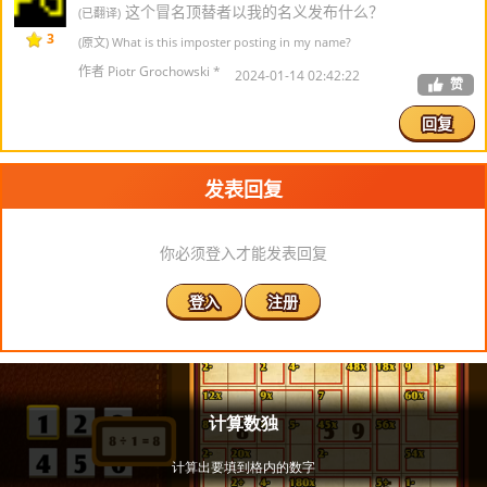
这个冒名顶替者以我的名义发布什么？
(已翻译)
3
(原文) What is this imposter posting in my name?
作者 Piotr Grochowski *
2024-01-14 02:42:22
赞
回复
发表回复
你必须登入才能发表回复
登入
注册