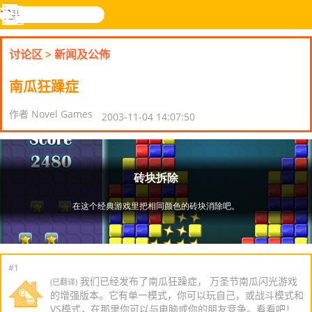
搜
寻
功
乐和游
登入
能
戏
讨论区
>
新闻及公佈
表
南瓜狂躁症
作者 Novel Games
2003-11-04 14:07:50
#1
我们已经发布了南瓜狂躁症， 万圣节南瓜闪光游戏
(已翻译)
的增强版本。它有单一模式，你可以玩自己，或战斗模式和
VS模式，在那里你可以与电脑或你的朋友竞争。看看吧！