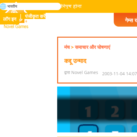
खोजे
भारतीय
मानव इतिहास में सभी गेम में निपुण होना
पंजीकृत करें
लॉग इन
गेम्स ख
Novel Games
मंच
>
समाचार और घोषणाएं
कद्दू उन्माद
द्वारा Novel Games
2003-11-04 14:07