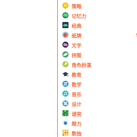
策略
记忆力
经典
纸牌
文字
拼图
角色扮演
教育
数学
音乐
设计
谜宫
眼力
数独