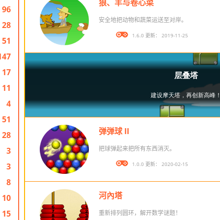
狼、羊与卷心菜
96
安全地把动物和蔬菜运送至对岸。
28
版本： 1.6.0 更新： 2019-11-25
51
147
17
11
4
51
弹弹球 II
28
把球弹起来把所有东西消灭。
3
版本： 1.0.0 更新： 2020-02-15
3
8
河內塔
10
15
重新排列圆环，解开数学谜题！