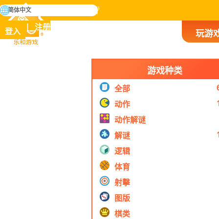
搜
简体中文
寻
掌握人类历史上所有游戏
注册
登入
玩游
乐和游戏
游戏种类
全部
动作
动作解谜
解谜
逻辑
体育
射擊
图版
棋类