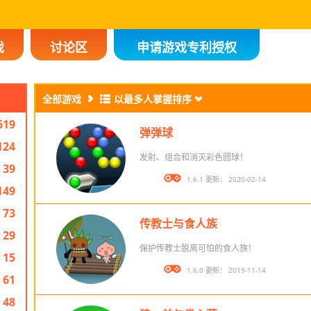
戏
讨论区
申请游戏专利授权
全部游戏
以最多人掌握排序
619
弹弹球
124
发射、组合和消灭彩色圆球！
39
版本： 1.6.1 更新： 2020-02-14
149
73
传教士与食人族
29
保护传教士脱离可怕的食人族！
15
版本： 1.6.0 更新： 2019-11-14
61
48