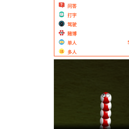
问答
打字
驾驶
赌博
单人
多人