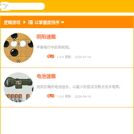
搜
寻
功
乐和游
登入
能
戏
逻辑游戏
以掌握度排序
表
阴阳谜题
平衡每行中的阴和阳。
版本： 1.0.0 更新： 2026-07-14
电池谜题
找到正确的电池组合，以最少的尝试次数点亮手电筒。
版本： 1.0.0 更新： 2026-04-16