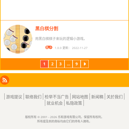
黑白棋分割
用黑白棋棋子来玩的逻辑小游戏。
版本： 1.0.0 更新： 2022-11-27
1
2
3
...
9
下
一
页
Facebook
Instagram
X
RSS
LinkedIn
游戏提议
联络我们
检举不当广告
网站地图
新闻稿
关於我们
就业机会
私隐政策
版权所有 © 2001 - 2026 乐和游戏有限公司。保留所有权利。
所有提及到的商标均由它们的持有人拥有。