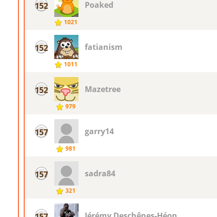
Poaked
152
1021
fatianism
152
1011
Mazetree
152
979
garry14
157
981
sadra84
157
321
Jérémy Deschênes-Héon
157