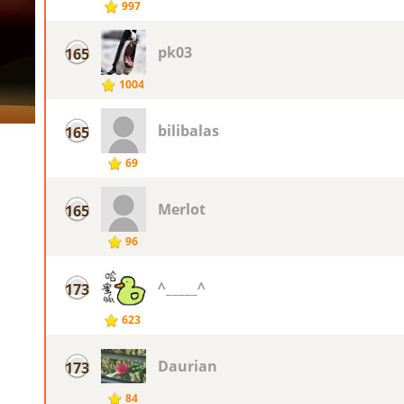
997
pk03
165
1004
bilibalas
165
69
Merlot
165
96
^_____^
173
623
Daurian
173
84