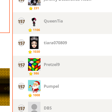
231
QueenTia
157
1106
tiara070809
157
1030
Pretzel9
157
986
Pumpel
157
1008
DBS
157