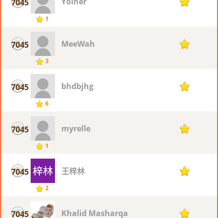
Yoiner
7045
1
1
MeeWah
7045
1
3
bhdbjhg
7045
1
6
myrelle
7045
1
1
王梓林
7045
1
2
Khalid Masharqa
7045
1