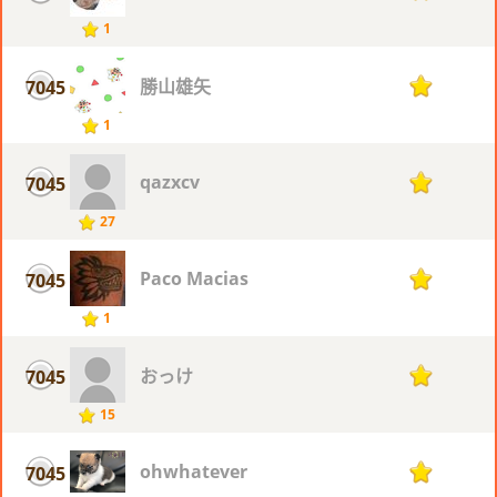
1
勝山雄矢
7045
1
1
qazxcv
7045
1
27
Paco Macias
7045
1
1
おっけ
7045
1
15
ohwhatever
7045
1