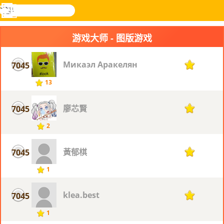
搜
寻
功
乐和游
登入
能
戏
游戏大师 - 图版游戏
表
Микаэл Аракелян
7045
1
13
廖芯賢
7045
1
2
黃郁棋
7045
1
1
klea.best
7045
1
1