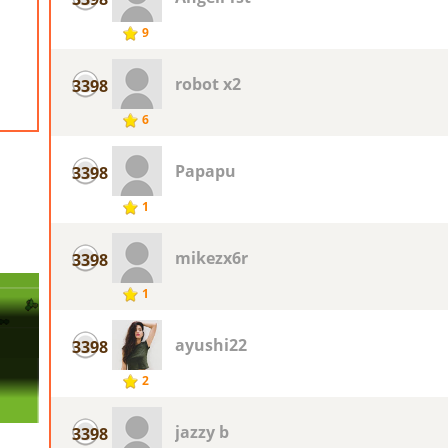
9
robot x2
3398
6
Papapu
3398
1
mikezx6r
3398
1
ayushi22
3398
2
jazzy b
3398