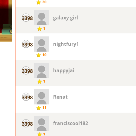
20
galaxy girl
3398
1
nightfury1
3398
10
happyjai
3398
1
Renat
3398
11
franciscool182
3398
1