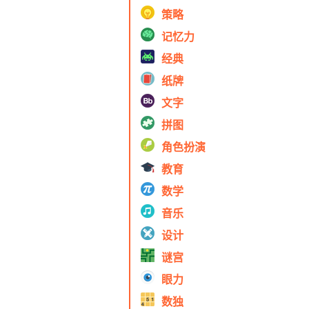
策略
记忆力
经典
纸牌
文字
拼图
角色扮演
教育
数学
音乐
设计
谜宫
眼力
数独