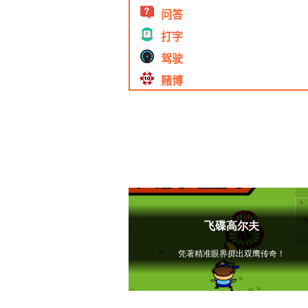
问答
打字
驾驶
赌博