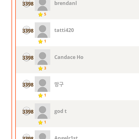
brendanl
3398
5
tatti420
3398
1
Candace Ho
3398
3
망구
3398
1
god t
3398
1
Angelr1st
3398