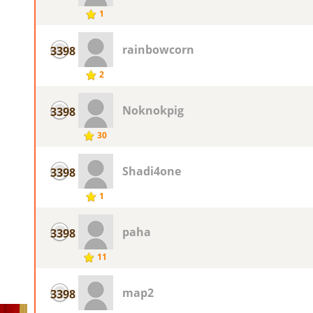
1
rainbowcorn
3398
2
Noknokpig
3398
30
Shadi4one
3398
1
paha
3398
11
map2
3398