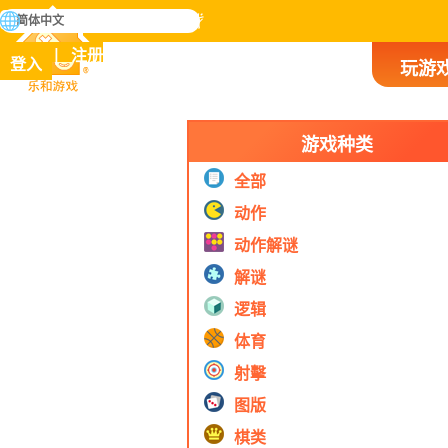
搜
简体中文
寻
掌握人类历史上所有游戏
注册
登入
玩游
乐和游戏
游戏种类
全部
动作
动作解谜
解谜
逻辑
体育
射擊
图版
棋类