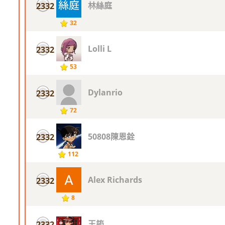
林絲庭
2332
32
Lolli L
2332
53
Dylanrio
2332
72
50808陳恩銓
2332
112
Alex Richards
2332
8
王筠
2332