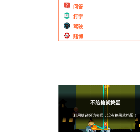
问答
打字
驾驶
赌博