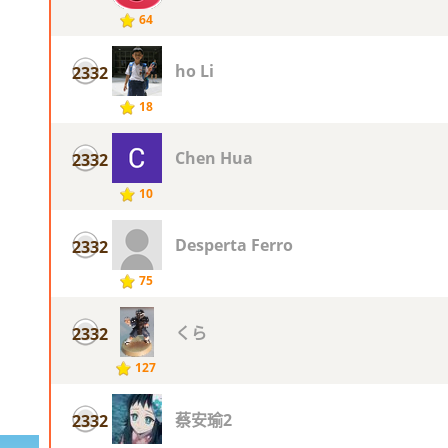
64
ho Li
2332
18
Chen Hua
2332
10
Desperta Ferro
2332
75
くら
2332
127
蔡安瑜2
2332