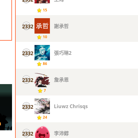
15
謝承哲
2332
10
張巧琳2
2332
86
詹承恩
2332
7
Liuwz Chrisqs
2332
24
李沛錞
2332