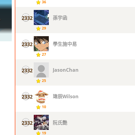
36
孫宇函
2332
29
學生施中易
2332
27
JasonChan
2332
25
瑋辰Wilson
2332
10
阮氏艷
2332
19