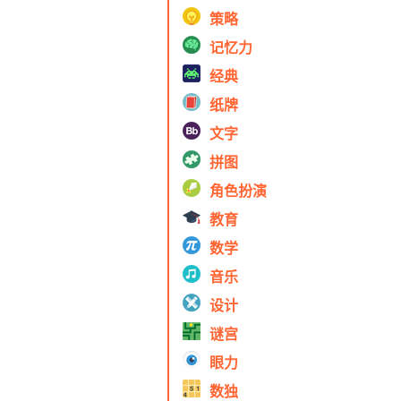
策略
记忆力
经典
纸牌
文字
拼图
角色扮演
教育
数学
音乐
设计
谜宫
眼力
数独