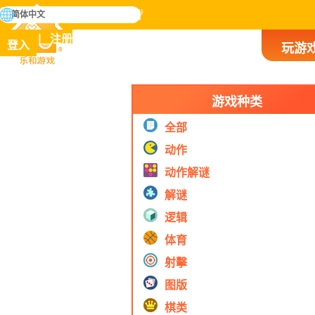
搜
简体中文
寻
掌握人类历史上所有游戏
注册
登入
玩游
乐和游戏
游戏种类
全部
动作
动作解谜
解谜
逻辑
体育
射擊
图版
棋类