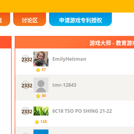
戏
讨论区
申请游戏专利授权
游戏大师 - 教育游
EmilyHeitman
2332
57
tmr-12843
2332
30
6C18 TSO PO SHING 21-22
2332
128