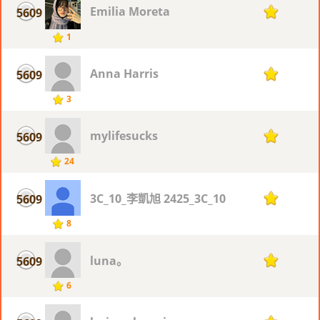
Emilia Moreta
5609
1
1
Anna Harris
5609
1
3
mylifesucks
5609
1
24
3C_10_李凱旭 2425_3C_10
5609
1
8
luna。
5609
1
6