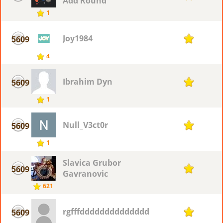
Add Round
1
Joy1984
5609
1
4
Ibrahim Dyn
5609
1
1
Null_V3ct0r
5609
1
1
Slavica Grubor
5609
1
Gavranovic
621
rgfffdddddddddddddd
5609
1