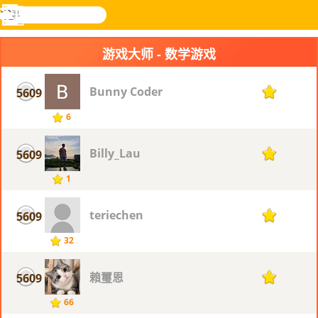
搜
寻
功
乐和游
登入
能
戏
游戏大师 - 数学游戏
表
Bunny Coder
5609
1
6
Billy_Lau
5609
1
1
teriechen
5609
1
32
賴璽恩
5609
1
66