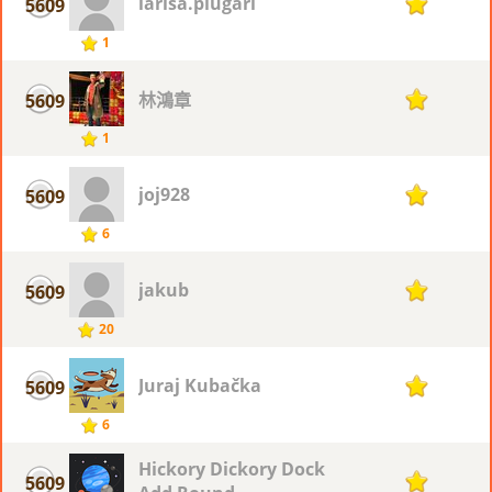
larisa.plugari
5609
1
1
林鴻章
5609
1
1
joj928
5609
1
6
jakub
5609
1
20
Juraj Kubačka
5609
1
6
Hickory Dickory Dock
5609
1