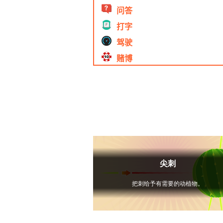
问答
打字
驾驶
赌博