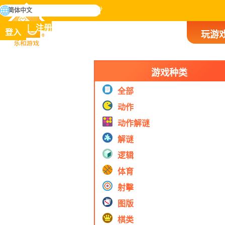
搜
简体中文
寻
掌握人类历史上所有游戏
注册
登入
玩游
乐和游戏
游戏种类
全部
动作
动作解谜
解谜
逻辑
体育
射擊
图版
棋类