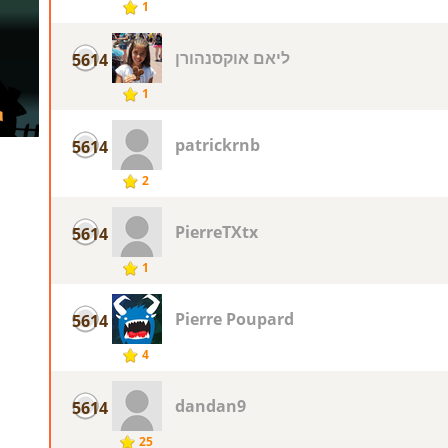
1
ליאם אוקסנהורן
5614
1
patrickrnb
5614
2
PierreTXtx
5614
1
Pierre Poupard
5614
4
dandan9
5614
25