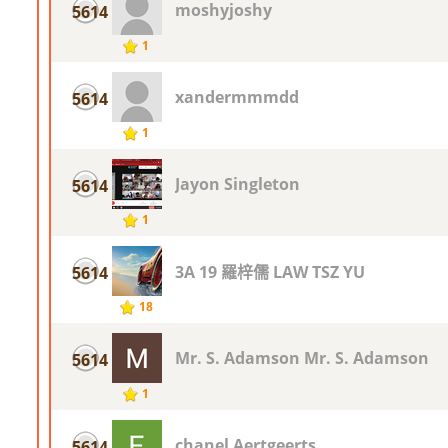
moshyjoshy
5614
1
xandermmmdd
5614
1
Jayon Singleton
5614
1
3A 19 羅梓儒 LAW TSZ YU
5614
18
Mr. S. Adamson Mr. S. Adamson
5614
1
chanel Aertgeerts
5614