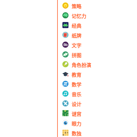
策略
记忆力
经典
纸牌
文字
拼图
角色扮演
教育
数学
音乐
设计
谜宫
眼力
数独