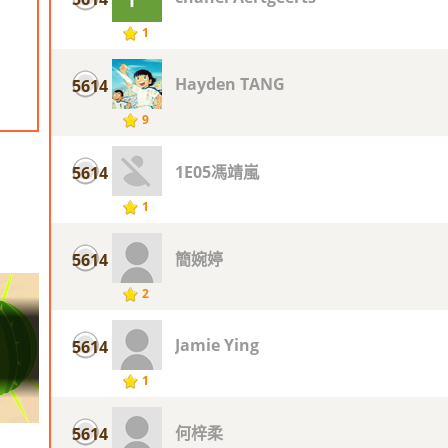
1
Hayden TANG
5614
9
1E05馮靖嵐
5614
1
簡婉婷
5614
2
Jamie Ying
5614
1
何梓柔
5614