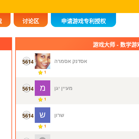
戏
讨论区
申请游戏专利授权
游戏大师 - 数学游
אסדנק אסמרה
5614
1
מעיין יגן
5614
1
שרון
5614
1