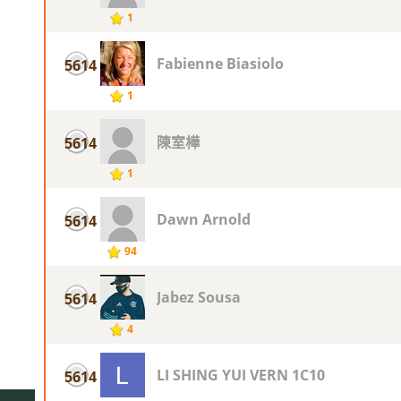
1
Fabienne Biasiolo
5614
1
陳室樺
5614
1
Dawn Arnold
5614
94
Jabez Sousa
5614
4
LI SHING YUI VERN 1C10
5614