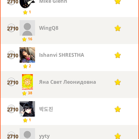
Mike Glenn
2710
1
1
WingQ8
2710
1
16
Ishanvi SHRESTHA
2710
1
2
Яна Свет Леонидовна
2710
1
38
박도진
2710
1
1
yyty
2710
1