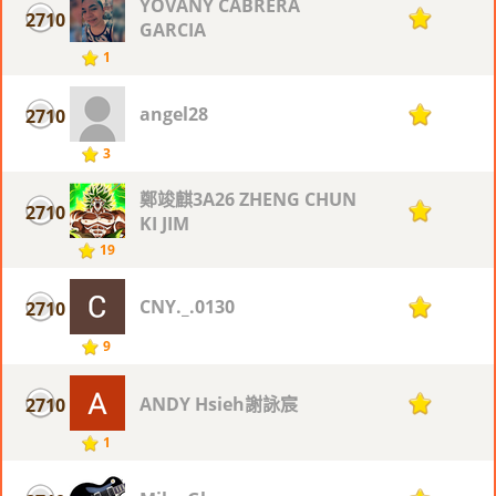
YOVANY CABRERA
2710
1
GARCIA
1
angel28
2710
1
3
鄭竣麒3A26 ZHENG CHUN
2710
1
KI JIM
19
CNY._.0130
2710
1
9
ANDY Hsieh謝詠宸
2710
1
1