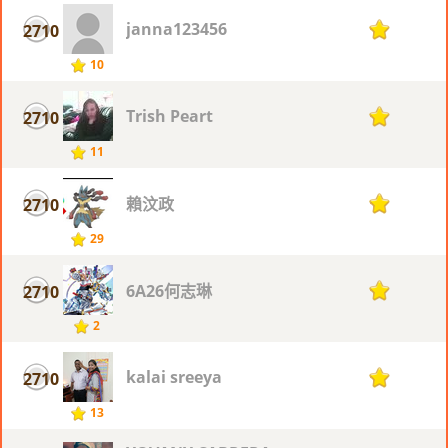
janna123456
2710
1
10
Trish Peart
2710
1
11
賴汶政
2710
1
29
6A26何志琳
2710
1
2
kalai sreeya
2710
1
13