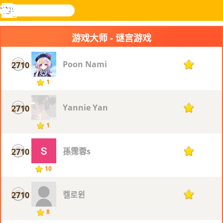
搜
寻
功
乐和游
登入
能
戏
游戏大师 - 谜宫游戏
表
Poon Nami
2710
1
1
Yannie Yan
2710
1
1
孫霈蓉s
2710
1
10
켈로윈
2710
1
8