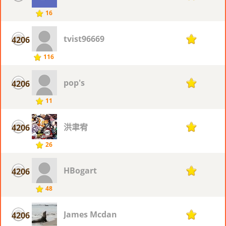
16
tvist96669
4206
1
116
pop's
4206
1
11
洪聿宥
4206
1
26
HBogart
4206
1
48
James Mcdan
4206
1