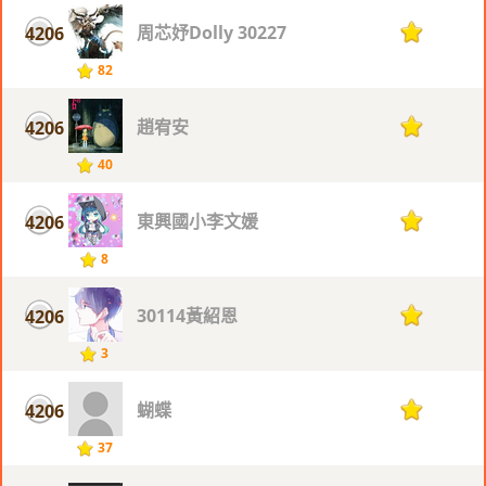
周芯妤Dolly 30227
4206
1
82
趙宥安
4206
1
40
東興國小李文媛
4206
1
8
30114黃紹恩
4206
1
3
蝴蝶
4206
1
37