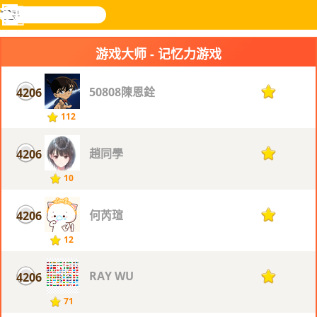
搜
寻
功
乐和游
登入
能
戏
游戏大师 - 记忆力游戏
表
50808陳恩銓
4206
1
112
趙同學
4206
1
10
何芮瑄
4206
1
12
RAY WU
4206
1
71