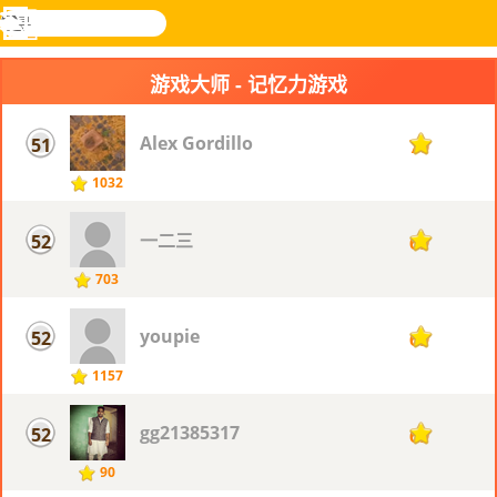
搜
寻
功
乐和游
登入
能
戏
游戏大师 - 记忆力游戏
表
Alex Gordillo
51
70
1032
一二三
52
69
703
youpie
52
69
1157
gg21385317
52
69
90