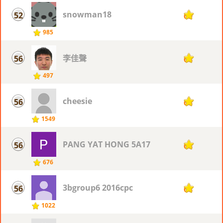
snowman18
52
69
985
李佳聲
56
68
497
cheesie
56
68
1549
PANG YAT HONG 5A17
56
68
676
3bgroup6 2016cpc
56
68
1022