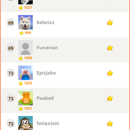
1027
belerics
69
66
969
Funarian
69
66
1009
EpicJake
73
65
1055
Poaked
73
65
1021
fatianism
73
65