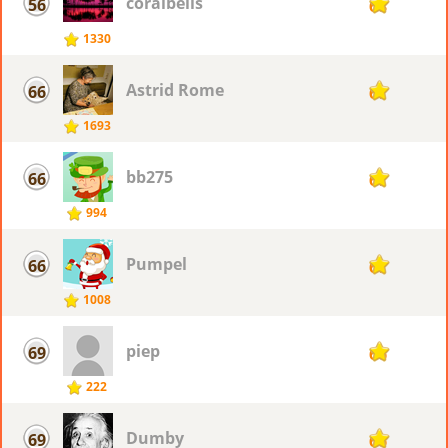
coralbells
56
68
1330
Astrid Rome
66
67
1693
bb275
66
67
994
Pumpel
66
67
1008
piep
69
66
222
Dumby
69
66