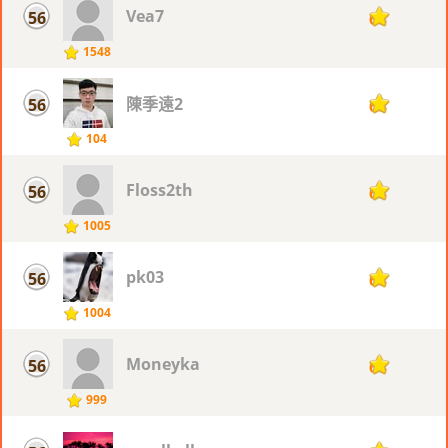
Vea7
56
68
1548
陳季遠2
56
68
104
Floss2th
56
68
1005
pk03
56
68
1004
Moneyka
56
68
999