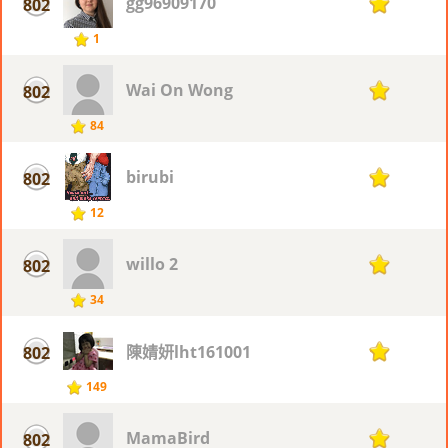
gg96909170
802
1
1
Wai On Wong
802
1
84
birubi
802
1
12
willo 2
802
1
34
陳婧妍lht161001
802
1
149
MamaBird
802
1