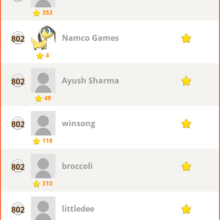
353
Namco Games
802
1
4
Ayush Sharma
802
1
48
winsong
802
1
118
broccoli
802
1
310
littledee
802
1