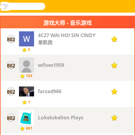
搜
寻
功
乐和游
登入
能
戏
游戏大师 - 音乐游戏
表
4C27 WAI HOI SIN CINDY
802
1
韋凱茜
5
wfives1959
802
1
154
farzad966
802
1
1
Lukelukelion Plays
802
1
681