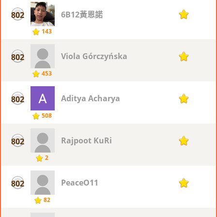
6B12黃恩諾
802
1
143
Viola Górczyńska
802
1
453
Aditya Acharya
802
1
508
Rajpoot KuRi
802
1
2
PeaceO11
802
1
82