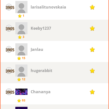
larisalitunovskaia
3905
1
1
Keeby1237
3905
1
3
Janlau
3905
1
15
hugerabbit
3905
1
12
Chananya
3905
1
93