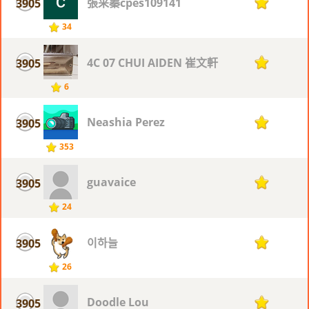
張采蓁cpes109141
3905
1
34
4C 07 CHUI AIDEN 崔文軒
3905
1
6
Neashia Perez
3905
1
353
guavaice
3905
1
24
이하늘
3905
1
26
Doodle Lou
3905
1