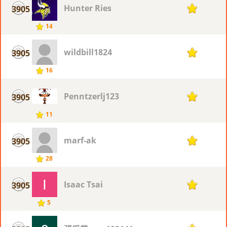
Hunter Ries
3905
1
14
wildbill1824
3905
1
16
Penntzerlj123
3905
1
11
marf-ak
3905
1
28
Isaac Tsai
3905
1
5