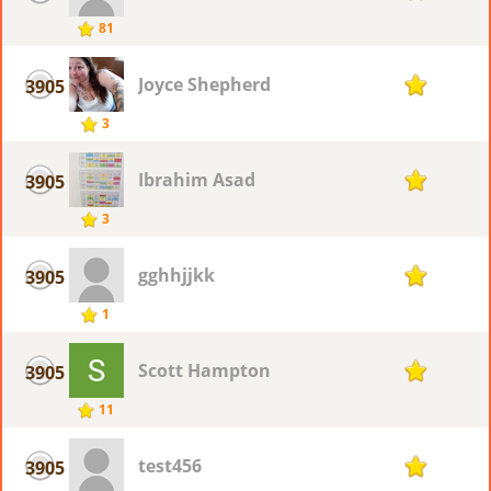
81
Joyce Shepherd
3905
1
3
Ibrahim Asad
3905
1
3
gghhjjkk
3905
1
1
Scott Hampton
3905
1
11
test456
3905
1