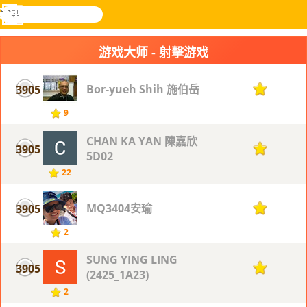
搜
寻
功
乐和游
登入
能
戏
游戏大师 - 射擊游戏
表
Bor-yueh Shih 施伯岳
3905
1
9
CHAN KA YAN 陳嘉欣
3905
1
5D02
22
MQ3404安瑜
3905
1
2
SUNG YING LING
3905
1
(2425_1A23)
2