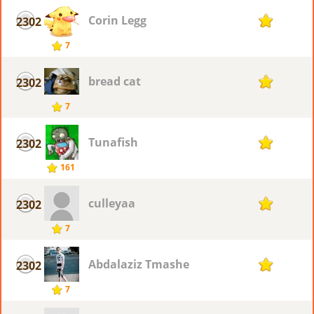
Corin Legg
2302
7
7
bread cat
2302
7
7
Tunafish
2302
7
161
culleyaa
2302
7
7
Abdalaziz Tmashe
2302
7
7