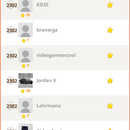
KD35
2302
7
35
branerga
2302
7
7
videogamesrcool
2302
7
7
Jordan V
2302
7
30
Lahrmana
2302
7
7