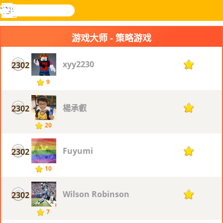
搜
寻
功
乐和游
登入
能
戏
游戏大师 - 策略游戏
表
xyy2230
2302
7
9
楊承叡
2302
7
20
Fuyumi
2302
7
10
Wilson Robinson
2302
7
7