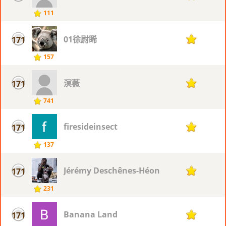
111
01徐尉睎
171
71
157
溟薇
171
71
741
firesideinsect
171
71
137
Jérémy Deschênes-Héon
171
71
231
Banana Land
171
71