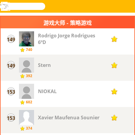
搜
寻
功
乐和游
登入
能
戏
游戏大师 - 策略游戏
表
Rodrigo Jorge Rodrigues
149
78
6ºD
740
Stern
149
78
392
NIOKAL
153
77
602
Xavier Maufenua Sounier
153
77
374