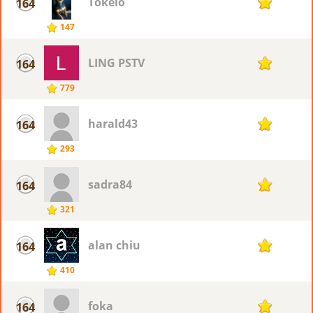
Tokelo
164
72
147
LING PSTV
164
72
779
harald43
164
72
293
sadra84
164
72
321
alan chiu
164
72
410
foka
164
72