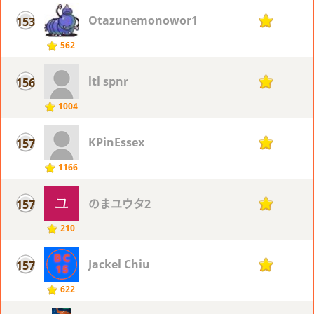
Otazunemonowor1
153
77
562
ltl spnr
156
76
1004
KPinEssex
157
75
1166
のまユウタ2
157
75
210
Jackel Chiu
157
75
622