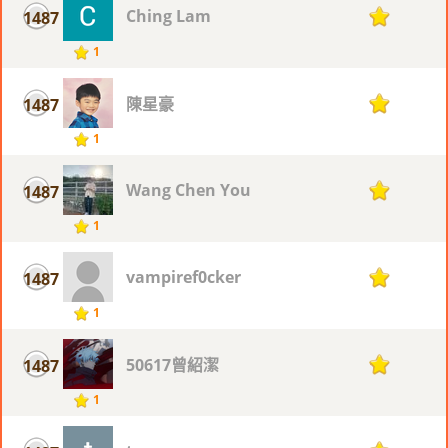
Ching Lam
1487
1
1
陳星豪
1487
1
1
Wang Chen You
1487
1
1
vampiref0cker
1487
1
1
50617曾紹潔
1487
1
1