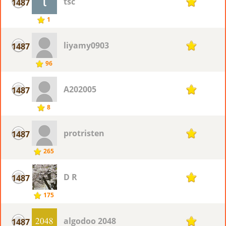
tsc
1487
1
1
liyamy0903
1487
1
96
A202005
1487
1
8
protristen
1487
1
265
D R
1487
1
175
algodoo 2048
1487
1