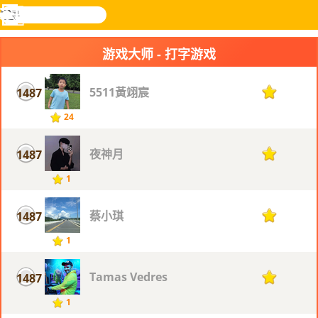
搜
寻
功
乐和游
登入
能
戏
游戏大师 - 打字游戏
表
5511黃翊宸
1487
1
24
夜神月
1487
1
1
蔡小琪
1487
1
1
Tamas Vedres
1487
1
1