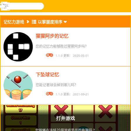
搜
寻
功
乐和游
登入
能
戏
记忆力游戏
以掌握度排序
表
猩猩阿步的记忆
您的记忆力能够胜过猩猩阿步吗？
版本： 1.1.0 更新： 2020-05-01
下坠球记忆
您能记著球会掉到哪儿吗？
版本： 1.1.0 更新： 2021-09-21