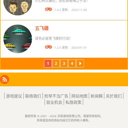
小心辨认嫌犯，把犯罪者绳之于法！
版本： 1.4.2 更新： 2022-11-28
五飞碟
请务必留意飞碟的行动！
版本： 1.2.6 更新： 2024-01-31
1
2
3
4
下
一
页
Facebook
Instagram
X
RSS
LinkedIn
游戏提议
联络我们
检举不当广告
网站地图
新闻稿
关於我们
就业机会
私隐政策
版权所有 © 2001 - 2026 乐和游戏有限公司。保留所有权利。
所有提及到的商标均由它们的持有人拥有。