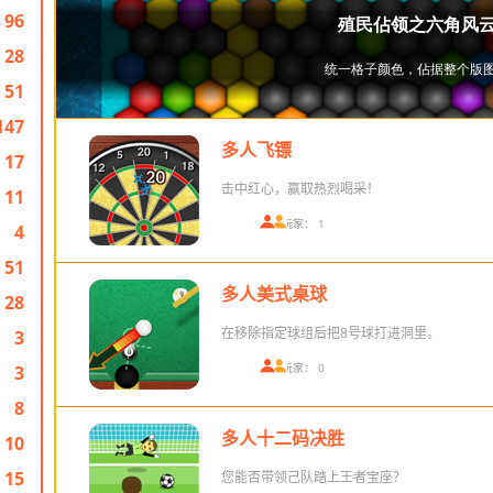
96
28
51
147
多人飞镖
17
击中红心，赢取热烈喝采！
11
在线玩家： 1
4
51
多人美式桌球
28
在移除指定球组后把8号球打进洞里。
3
在线玩家： 0
3
8
多人十二码决胜
10
15
您能否带领己队踏上王者宝座？