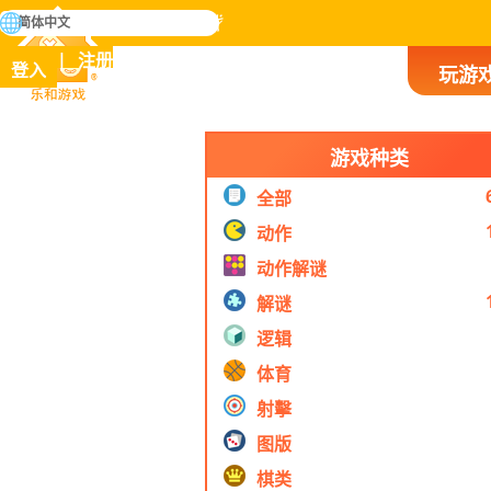
搜
简体中文
寻
掌握人类历史上所有游戏
注册
登入
玩游
乐和游戏
游戏种类
全部
动作
动作解谜
解谜
逻辑
体育
射擊
图版
棋类