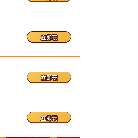
立即玩
立即玩
立即玩