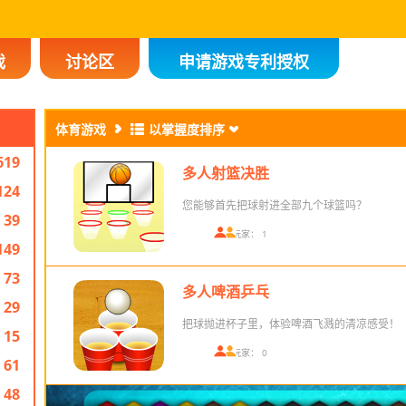
戏
讨论区
申请游戏专利授权
体育游戏
以掌握度排序
619
多人射篮决胜
124
您能够首先把球射进全部九个球篮吗？
39
在线玩家： 1
149
73
多人啤酒乒乓
29
把球抛进杯子里，体验啤酒飞溅的清凉感受！
15
在线玩家： 0
61
48