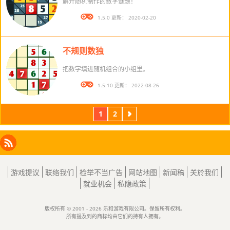
解开随机制作的数字谜题！
版本： 1.5.0 更新： 2020-02-20
不规则数独
把数字填进随机组合的小组里。
版本： 1.5.10 更新： 2022-08-26
1
2
下
一
页
Facebook
Instagram
X
RSS
LinkedIn
游戏提议
联络我们
检举不当广告
网站地图
新闻稿
关於我们
就业机会
私隐政策
版权所有 © 2001 - 2026 乐和游戏有限公司。保留所有权利。
所有提及到的商标均由它们的持有人拥有。