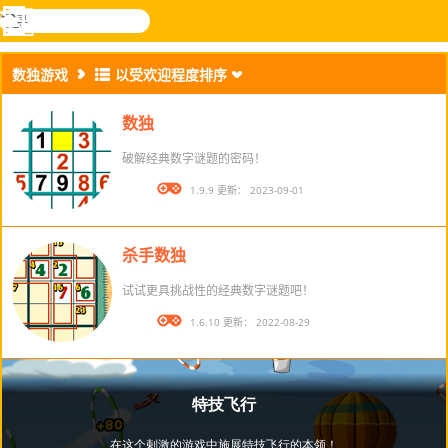
搜
寻
功
乐和游
登入
能
戏
数独游戏
以受欢迎程度排序
表
数独
破解经典数字谜题的密码！
版本： 1.9.9 更新： 2023-09-01
杀手数独
试试更具挑战性的经典数字谜题吧！
版本： 1.6.10 更新： 2022-08-29