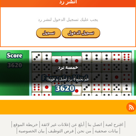
انشر رد
يجب عليك تسجيل الدخول لنشر رد
تسجيل الدخول
تسجيل
Facebook
Instagram
X
RSS
LinkedIn
اقترح لعبة
اتصل بنا
أبلغ عن إعلانات غير لائقة
خريطة الموقع
بيانات صحفية
من نحن
فرص التوظيف
بيان الخصوصية