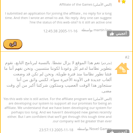
0
(النص الأصلي) Affiliate of the Games
I submitted an application for joining the affiliate , no reply for a long
time. And then I wrote an email to ask. No reply. Any one can suggest
me the status of this web-site? Is it still an active one?
martin lam بواسطة
2005-11-16 12:45:38
أعجبني
الرد
#2
نعم هذا الموقع لا يزال نشطا. بالنسبة لبرنامج التابع، نقوم
(مترجم)
بتطوير نظامنا لدعم كل وعودنا لكوننا منتسبين. ونحن نفهم أننا ما
فتئنا نطور نظامنا منذ فترة طويلة. ونحن لم تكن قد وضعت
ألعاب جديدة في الآونة الأخيرة سواء. لكنني واثق من أننا
سنتجاوز هذا الوقت العصيب وستكون شركتنا أكبر من أي وقت
مضى.
(النص الأصلي) Yes this web site is still active. For the affiliate program we
are developing our system to support all our promises for being an
affiliate. We understand that we have been developing our system for
perhaps too long. And we haven't developed new games recently
either. But I am confident that we'll get through this tough time and
our company will be greater than ever.
Novel Games بواسطة
2005-11-18 23:57:13
أعجبني