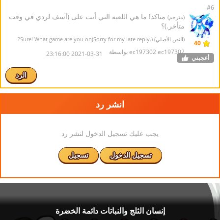
#6
متاكد! ما هي اللعبة التي أنت على (آسف لردي في وقت
(مترجم)
متأخر.)؟
(النص الأصلي) Sure! What game are you on(Sorry for my late reply.)?
40
ec197302 ec197302 بواسطة
2021-03-31 23:16:00
أعجبني
الرد
انشر رد
يجب عليك تسجيل الدخول لنشر رد
تسجيل الدخول
تسجيل