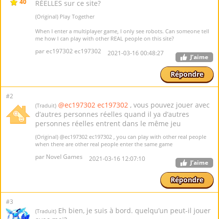
40
RÉELLES sur ce site?
(Original) Play Together
When I enter a multiplayer game, I only see robots. Can someone tell
me how I can play with other REAL people on this site?
par ec197302 ec197302
2021-03-16 00:48:27
J’aime
Répondre
#2
@ec197302 ec197302
, vous pouvez jouer avec
(Traduit)
d’autres personnes réelles quand il ya d’autres
personnes réelles entrent dans le même jeu
(Original)
@ec197302 ec197302
, you can play with other real people
when there are other real people enter the same game
par Novel Games
2021-03-16 12:07:10
J’aime
Répondre
#3
Eh bien, je suis à bord. quelqu’un peut-il jouer
(Traduit)