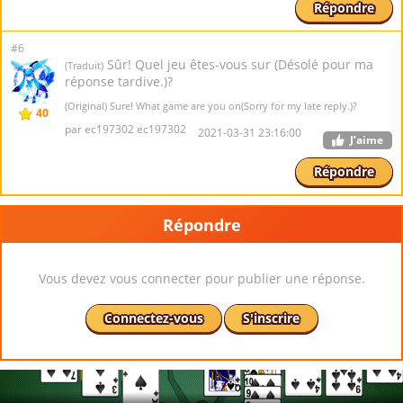
Répondre
#6
Sûr! Quel jeu êtes-vous sur (Désolé pour ma
(Traduit)
réponse tardive.)?
(Original) Sure! What game are you on(Sorry for my late reply.)?
40
par ec197302 ec197302
2021-03-31 23:16:00
J’aime
Répondre
Répondre
Vous devez vous connecter pour publier une réponse.
Connectez-vous
S'inscrire