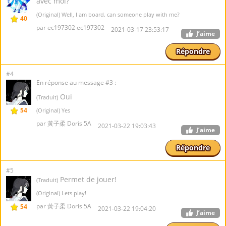
avec moi?
(Original) Well, I am board. can someone play with me?
40
par ec197302 ec197302
2021-03-17 23:53:17
J’aime
Répondre
#4
En réponse au message #3 :
Oui
(Traduit)
54
(Original) Yes
par 黃子柔 Doris 5A
2021-03-22 19:03:43
J’aime
Répondre
#5
Permet de jouer!
(Traduit)
(Original) Lets play!
par 黃子柔 Doris 5A
54
2021-03-22 19:04:20
J’aime