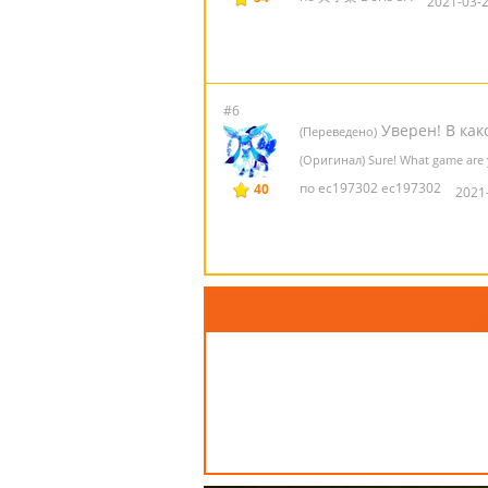
2021-03-2
#6
Уверен! В как
(Переведено)
(Оригинал) Sure! What game are y
по ec197302 ec197302
40
2021