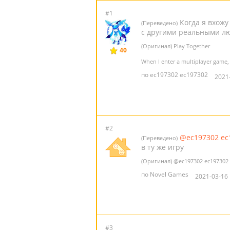
#1
Когда я вхожу 
(Переведено)
с другими реальными лю
(Оригинал) Play Together
40
When I enter a multiplayer game, 
по ec197302 ec197302
2021
#2
@ec197302 ec
(Переведено)
в ту же игру
(Оригинал)
@ec197302 ec197302
по Novel Games
2021-03-16 
#3