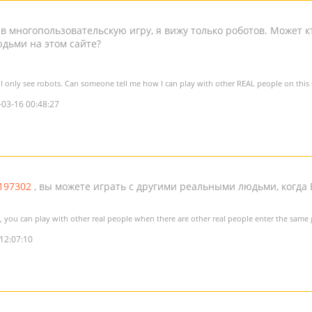
в многопользовательскую игру, я вижу только роботов. Может кто
дьми на этом сайте?
I only see robots. Can someone tell me how I can play with other REAL people on this 
-03-16 00:48:27
197302
, вы можете играть с другими реальными людьми, когда 
, you can play with other real people when there are other real people enter the same
12:07:10