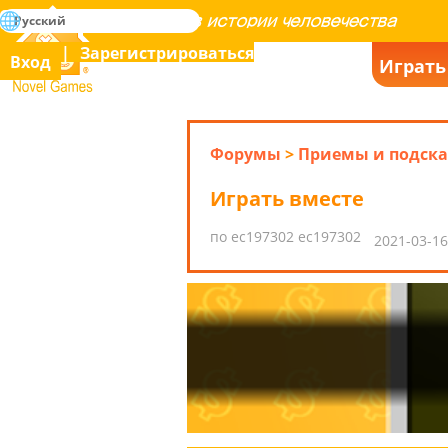
поиск
Русский
Освоение всех игр в истории человечества
Зарегистрироваться
Вход
Играть
Novel Games
Форумы
>
Приемы и подска
Играть вместе
по ec197302 ec197302
2021-03-16