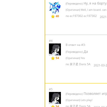
Ну, я на борту
(Переведено)
(Оригинал) Well, I am board. ca
по ec197302 ec197302
40
2021
#4
В ответ на #3:
Да
(Переведено)
54
(Оригинал) Yes
по 黃子柔 Doris 5A
2021-03-2
#5
Позволяет игр
(Переведено)
(Оригинал) Lets play!
по 黃子柔 Doris 5A
54