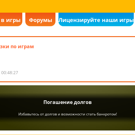
 в игры
Форумы
Лицензируйте наши игры
зки по играм
 00:48:27