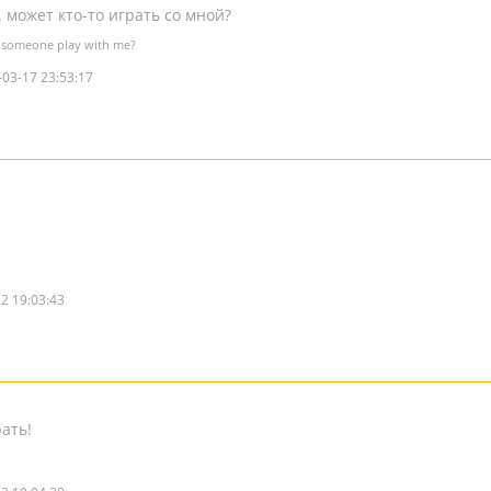
. может кто-то играть со мной?
n someone play with me?
-03-17 23:53:17
2 19:03:43
ать!