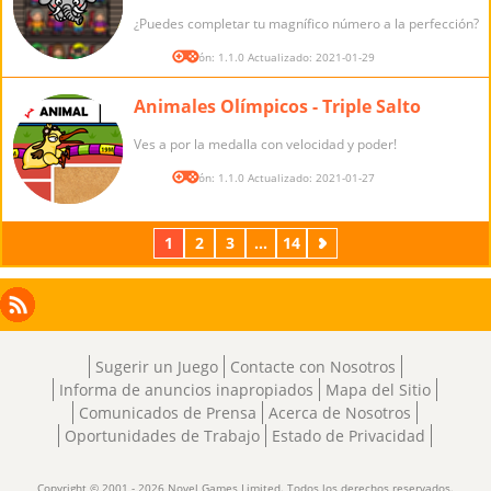
¿Puedes completar tu magnífico número a la perfección?
Versión: 1.1.0 Actualizado: 2021-01-29
Animales Olímpicos - Triple Salto
Ves a por la medalla con velocidad y poder!
Versión: 1.1.0 Actualizado: 2021-01-27
1
2
3
...
14
Próximos
Facebook
Instagram
X
RSS
LinkedIn
Sugerir un Juego
Contacte con Nosotros
Informa de anuncios inapropiados
Mapa del Sitio
Comunicados de Prensa
Acerca de Nosotros
Oportunidades de Trabajo
Estado de Privacidad
Copyright © 2001 - 2026 Novel Games Limited. Todos los derechos reservados.