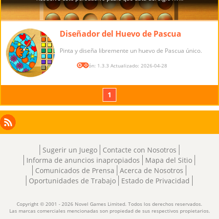
Diseñador del Huevo de Pascua
Pinta y diseña libremente un huevo de Pascua único.
Versión: 1.3.3 Actualizado: 2026-04-28
1
Facebook
Instagram
X
RSS
LinkedIn
Sugerir un Juego
Contacte con Nosotros
Informa de anuncios inapropiados
Mapa del Sitio
Comunicados de Prensa
Acerca de Nosotros
Oportunidades de Trabajo
Estado de Privacidad
Copyright © 2001 - 2026 Novel Games Limited. Todos los derechos reservados.
Las marcas comerciales mencionadas son propiedad de sus respectivos propietarios.