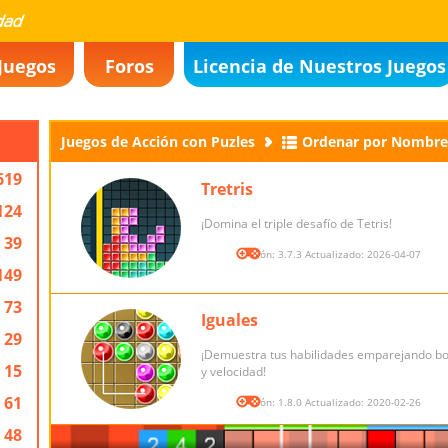
Juegos
Foros
Licencia de Nuestros Juegos
Juegos de Acción con Puzles
Ordenar por Nombre
619
Tretris
124
¡Domina el triple desafío de Tetris!
39
Versión: 3.7.3 Actualizado: 2026-04-07
149
73
Iguales
29
¡Demuestra tus habilidades emparejando bol
15
y velocidad!
61
Versión: 1.8.0 Actualizado: 2020-02-26
48