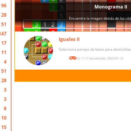
96
28
51
147
Iguales II
17
Selecciona parejas de bolas para destruirlas
11
Versión: 1.1.7 Actualizado: 2022-01-12
4
51
28
3
3
8
10
15