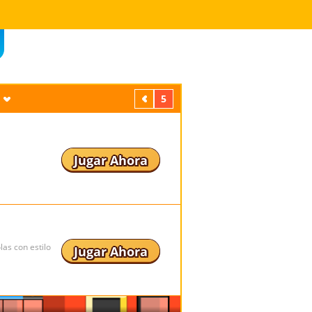
Previos
5
Jugar Ahora
as con estilo
Jugar Ahora