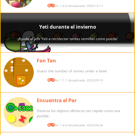
Versión: 1.4.5 Actualizado: 2023-12-11
Fan Tan
Guess the number of stones under a bowl
Versión: 1.1.1 Actualizado: 2022-09-13
Encuentra el Par
Detecta los objetos idénticos tan rápido como sea
posible.
Versión: 1.4.0 Actualizado: 2022-04-26