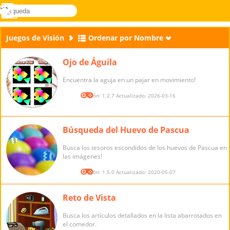
búsqueda
Menú
Novel
Acceder
Games
Juegos de Visión
Ordenar por Nombre
Ojo de Águila
Encuentra la aguja en un pajar en movimiento!
Versión: 1.2.7 Actualizado: 2026-03-16
Búsqueda del Huevo de Pascua
Busca los tesoros escondidos de los huevos de Pascua en
las imágenes!
Versión: 1.5.0 Actualizado: 2020-05-07
Reto de Vista
Busca los artículos detallados en la lista abarrotados en
el comedor.