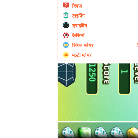
क्विज़
टाइपिंग
ड्राइविंग
कैसिनो
सिंगल प्लेयर
मल्टी प्लेयर