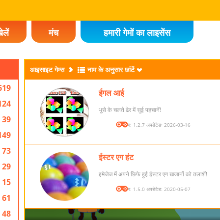
ेलें
मंच
हमारी गेमों का लाइसेंस
आइसाइट गेम्स
नाम के अनुसार छांटें
619
ईगल आई
124
भूसे के चलते ढेर में सुई पहचानें!
39
संस्करण: 1.2.7 अपडेटेडः 2026-03-16
149
73
ईस्टर एग हंट
29
इमेजेज में अपने छिफे हुई ईस्टर एग खजानों को तलाशें!
15
संस्करण: 1.5.0 अपडेटेडः 2020-05-07
61
48