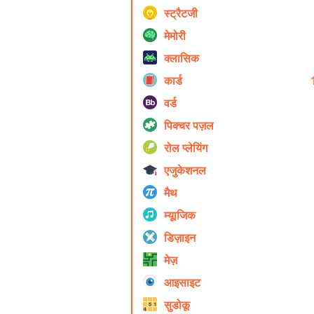
स्ट्रैटजी
मेमोरी
क्लासिक
कार्ड
वर्ड
पिक्चर पज़ल
रोल प्ले‍यिंग
एजुकेशनल
मैथ
म्यूाजिक
डिज़ाइन
मेज़
आइसाइट
सुडोकू