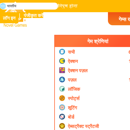
खोजे
भारतीय
मानव इतिहास में सभी गेम में निपुण होना
पंजीकृत करें
लॉग इन
गेम्स ख
Novel Games
गेम श्रेणियां
सभी
ऐक्शन
ऐक्शन पज़ल
पज़ल
लॉजिक
स्पोर्ट्स
शूटिंग
बोर्ड
ऐब्सट्रैक्ट स्ट्रैटजी