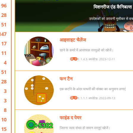
96
28
51
147
आइसाइट चैलेंज
17
रहने के कमरे में आवश्यक वस्तुओं को खोजें।
11
संस्करण: 1.4.5 अपडेटेडः 2023-12-11
4
51
फन टैन
28
एक कटोरे के अंदर पत्थरों की संख्या का अनुमान लगाएं
3
संस्करण: 1.1.1 अपडेटेडः 2022-09-13
3
8
फाइंड द पेयर
10
जितना जल्द संभव हो समान वस्तुएं खोजें।
15