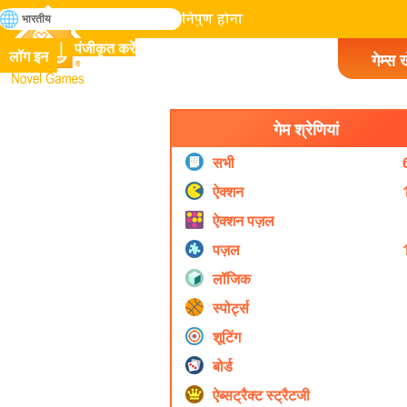
खोजे
भारतीय
मानव इतिहास में सभी गेम में निपुण होना
पंजीकृत करें
लॉग इन
गेम्स ख
Novel Games
गेम श्रेणियां
सभी
ऐक्शन
ऐक्शन पज़ल
पज़ल
लॉजिक
स्पोर्ट्स
शूटिंग
बोर्ड
ऐब्सट्रैक्ट स्ट्रैटजी