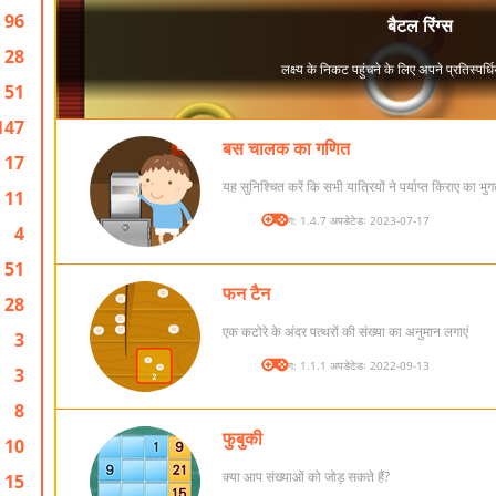
96
28
51
147
बस चालक का गणित
17
यह सुनिश्चित करें कि सभी यात्रियों ने पर्याप्त किराए का भ
11
संस्करण: 1.4.7 अपडेटेडः 2023-07-17
4
51
फन टैन
28
एक कटोरे के अंदर पत्थरों की संख्या का अनुमान लगाएं
3
संस्करण: 1.1.1 अपडेटेडः 2022-09-13
3
8
फुबुकी
10
क्या आप संख्याओं को जोड़ सकते हैं?
15