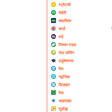
स्ट्रैटजी
मेमोरी
क्लासिक
कार्ड
वर्ड
पिक्चर पज़ल
रोल प्ले‍यिंग
एजुकेशनल
मैथ
म्यूाजिक
डिज़ाइन
मेज़
आइसाइट
सुडोकू