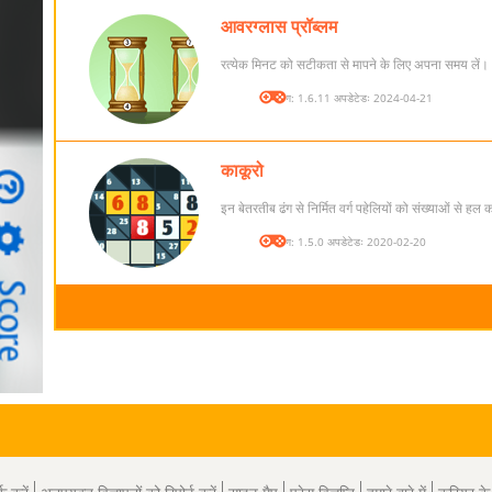
आवरग्लास प्रॉब्लम
रत्येक मिनट को सटीकता से मापने के लिए अपना समय लें।
संस्करण: 1.6.11 अपडेटेडः 2024-04-21
काकूरो
इन बेतरतीब ढंग से निर्मित वर्ग पहेलियों को संख्याओं से हल कर
संस्करण: 1.5.0 अपडेटेडः 2020-02-20