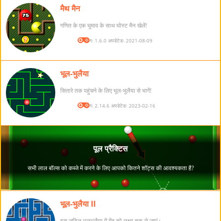
मैथ मैन
गणित के एक घुमाव के साथ घोस्ट मैन खेलें!
संस्करण: 1.6.0 अपडेटेडः 2021-08-09
भूल-भुलैया
सितारे तक पहुंचने के लिए भूल-भुलैया से भागें!
संस्करण: 2.14.6 अपडेटेडः 2023-02-16
भूल-भुलैया II
इस जटिल भूलभुलैया में गेंद को लक्ष्य तक ले जाएं।