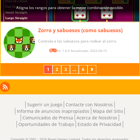
Zorro y sabuesos (como sabuesos)
Controla a los sabuesos para rodear al zorro.
Versión: 1.0.0 Actualizado: 2022-04-15
1
2
3
...
6
Próximos
Facebook
Instagram
X
RSS
LinkedIn
Sugerir un Juego
Contacte con Nosotros
Informa de anuncios inapropiados
Mapa del Sitio
Comunicados de Prensa
Acerca de Nosotros
Oportunidades de Trabajo
Estado de Privacidad
Copyright © 2001 - 2026 Novel Games Limited. Todos los derechos reservados.