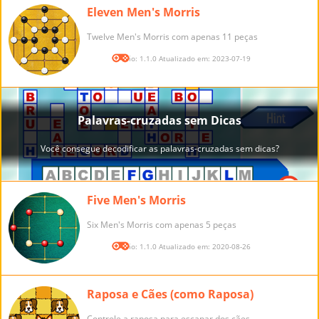
Eleven Men's Morris
Twelve Men's Morris com apenas 11 peças
Versão: 1.1.0 Atualizado em: 2023-07-19
Five Men's Morris
Six Men's Morris com apenas 5 peças
Versão: 1.1.0 Atualizado em: 2020-08-26
Raposa e Cães (como Raposa)
Controle a raposa para escapar dos cães.