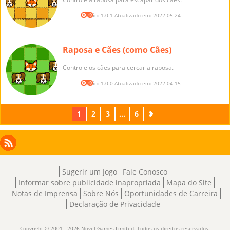
Versão: 1.0.1 Atualizado em: 2022-05-24
Raposa e Cães (como Cães)
Controle os cães para cercar a raposa.
Versão: 1.0.0 Atualizado em: 2022-04-15
1
2
3
...
6
Próximo
Facebook
Instagram
X
RSS
LinkedIn
Sugerir um Jogo
Fale Conosco
Informar sobre publicidade inapropriada
Mapa do Site
Notas de Imprensa
Sobre Nós
Oportunidades de Carreira
Declaração de Privacidade
Copyright © 2001 - 2026 Novel Games Limited. Todos os direitos reservados.