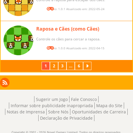
Versão: 1.0.1 Atualizado em: 2022-05-24
Raposa e Cães (como Cães)
Controle os cães para cercar a raposa.
Versão: 1.0.0 Atualizado em: 2022-04-15
1
2
3
...
6
Próximo
Facebook
Instagram
X
RSS
LinkedIn
Sugerir um Jogo
Fale Conosco
Informar sobre publicidade inapropriada
Mapa do Site
Notas de Imprensa
Sobre Nós
Oportunidades de Carreira
Declaração de Privacidade
Copyright © 2001 - 2026 Novel Games Limited. Todos os direitos reservados.