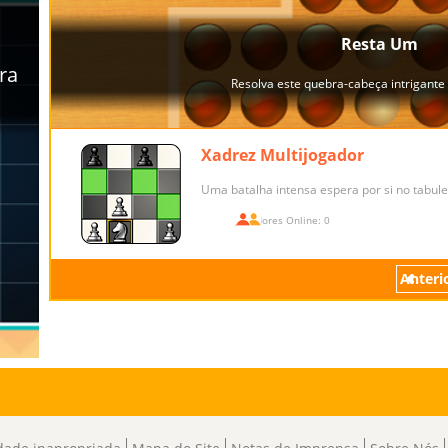
Xadrez Multijogador
Uma batalha intensa espera por si no tabule
Jogadores Online: 0
Anteri