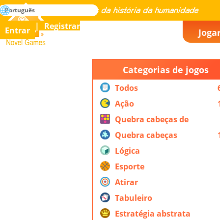
buscar
Português
Dominar todos os jogos da história da humanidade
Registrar
Entrar
Joga
Novel Games
Categorias de jogos
Todos
Ação
Quebra cabeças de
ação
Quebra cabeças
Lógica
Esporte
Atirar
Tabuleiro
Estratégia abstrata