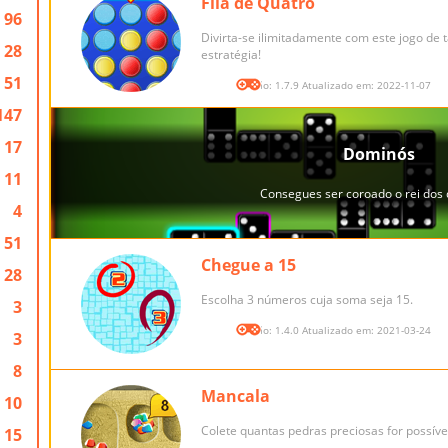
Fila de Quatro
96
Divirta-se ilimitadamente com este jogo de 
28
estratégia!
51
Versão: 1.7.9 Atualizado em: 2022-11-07
147
17
11
4
51
Chegue a 15
28
Escolha 3 números cuja soma seja 15.
3
Versão: 1.4.0 Atualizado em: 2021-03-24
3
8
Mancala
10
Colete quantas pedras preciosas for possíve
15