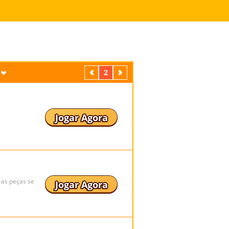
Anterior
2
Próximo
!
Jogar Agora
 as peças se
Jogar Agora