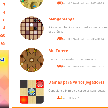
Versão: 1.4.6 Atualizado em: 2023-02-15
7
4
Mengamenga
6
4
Alinha com habilidade as pedras neste comp
estratégia.
550
Versão: 1.0.0 Atualizado em: 2024-01-14
69
Mu Torere
Bloqueia o teu adversário para vencer.
Versão: 1.0.0 Atualizado em: 2023-11-28
Damas para vários jogadores
Conquiste o inimigo e coroe as suas peças!
Jogadores Online: 1