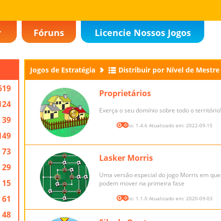
r
Fóruns
Licencie Nossos Jogos
Jogos de Estratégia
Distribuir por Nível de Mestre
619
Proprietários
124
Exerça o seu domínio sobre todo o território
39
Versão: 1.4.6 Atualizado em: 2022-09-15
149
73
Lasker Morris
29
Uma versão especial do jogo Morris em que
15
podem mover na primeira fase
61
Versão: 1.1.0 Atualizado em: 2020-09-03
48