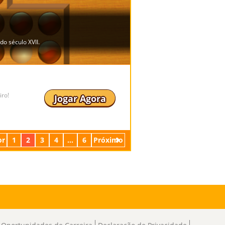
iro!
Jogar Agora
or
1
2
3
4
...
6
Próximo