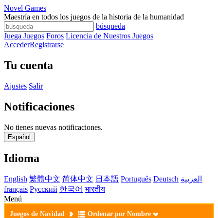
Novel Games
Maestría en todos los juegos de la historia de la humanidad
búsqueda
Juega Juegos
Foros
Licencia de Nuestros Juegos
Acceder
Registrarse
Tu cuenta
Ajustes
Salir
Notificaciones
No tienes nuevas notificaciones.
Español
Idioma
English
繁體中文
简体中文
日本語
Português
Deutsch
العربية
français
Русский
한국어
भारतीय
Menú
Juegos de Navidad
Ordenar por Nombre