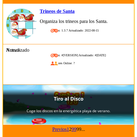
Trineos de Santa
Organiza los trineos para los Santa.
Versión: 1.3.7 Actualizado: 2022-08-15
Nuevo
Actualizado
Versión: #[VERSION] Actualizado: #[DATE]
Jugadores Online: ?
Previos
1
2
99
99
...