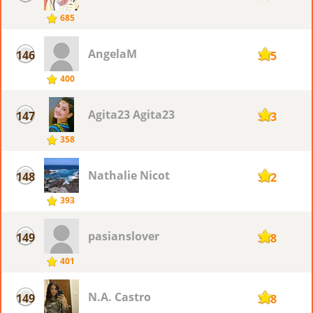
685
AngelaM
146
355
400
Agita23 Agita23
147
353
358
Nathalie Nicot
148
352
393
pasianslover
149
348
401
N.A. Castro
149
348