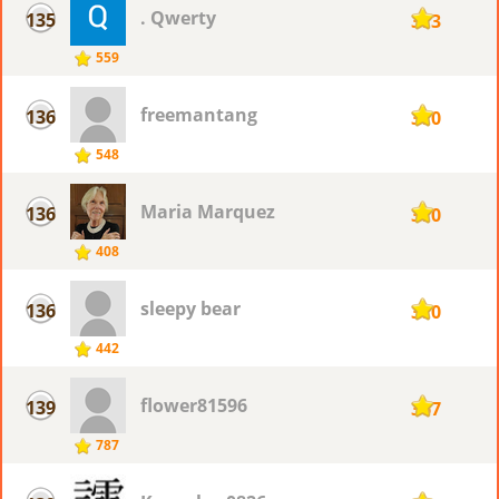
. Qwerty
135
373
559
freemantang
136
370
548
Maria Marquez
136
370
408
sleepy bear
136
370
442
flower81596
139
367
787