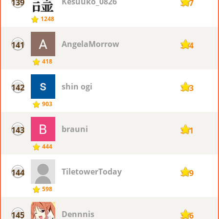
Kesuuko_0826
139
367
1248
AngelaMorrow
141
364
418
shin ogi
142
363
903
brauni
143
361
444
TiletowerToday
144
359
598
Dennnis
145
356