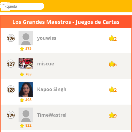
búsqueda
Menú
Novel
Acceder
Games
Los Grandes Maestros - Juegos de Cartas
youwiss
126
412
575
miscue
127
406
783
Kapoo Singh
128
402
498
TimeWastrel
129
399
822