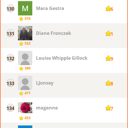
Mara Gestra
130
396
410
Diane Fronczek
131
381
522
Louise Whipple Gillock
132
379
380
LJonsey
133
378
471
maganne
134
377
453