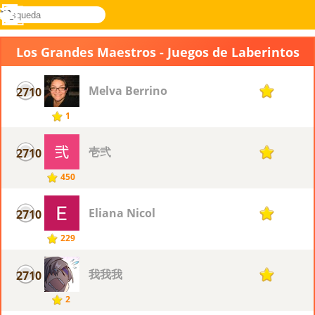
búsqueda
Menú
Novel
Acceder
Games
Los Grandes Maestros - Juegos de Laberintos
Melva Berrino
2710
1
1
壱弐
2710
1
450
Eliana Nicol
2710
1
229
我我我
2710
1
2