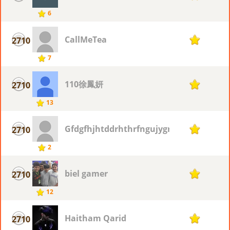
6
CallMeTea
2710
1
7
110徐鳳妍
2710
1
13
Gfdgfhjhtddrhthrfngujygrhdgrdr
2710
1
2
biel gamer
2710
1
12
Haitham Qarid
2710
1