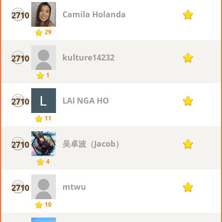
Camila Holanda
2710
1
29
kulture14232
2710
1
1
LAI NGA HO
2710
1
11
吴卓波（Jacob）
2710
1
4
mtwu
2710
1
10