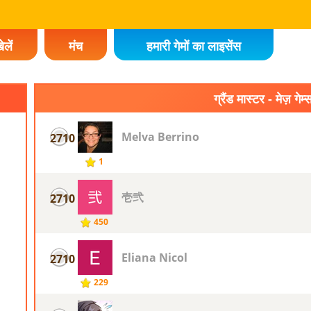
ेलें
मंच
हमारी गेमों का लाइसेंस
ग्रैंड मास्टर - मेज़ गेम्
Melva Berrino
2710
1
壱弐
2710
450
Eliana Nicol
2710
229