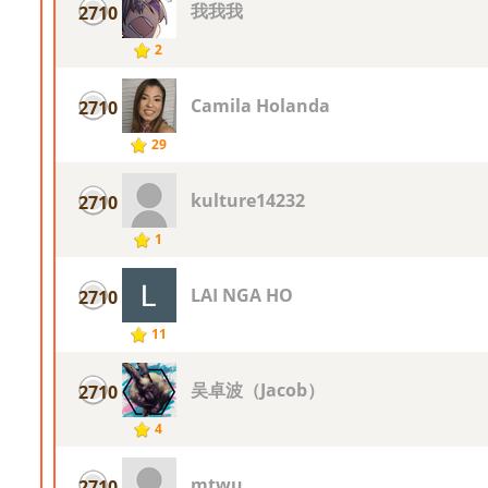
我我我
2710
2
Camila Holanda
2710
29
kulture14232
2710
1
LAI NGA HO
2710
11
吴卓波（Jacob）
2710
4
mtwu
2710