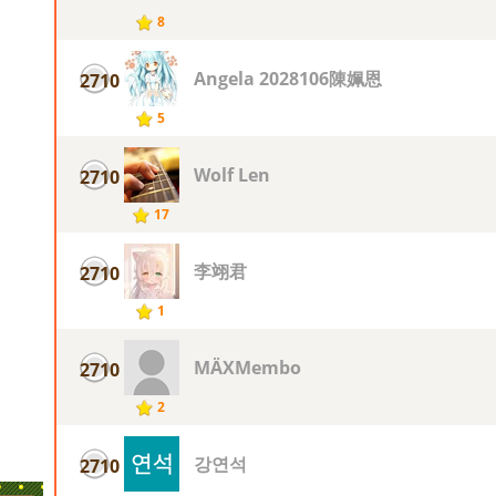
8
Angela 2028106陳姵恩
2710
5
Wolf Len
2710
17
李翊君
2710
1
MÄXMembo
2710
2
강연석
2710