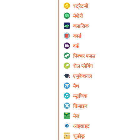
स्ट्रैटजी
मेमोरी
क्लासिक
कार्ड
वर्ड
पिक्चर पज़ल
रोल प्ले‍यिंग
एजुकेशनल
मैथ
म्यूाजिक
डिज़ाइन
मेज़
आइसाइट
सुडोकू