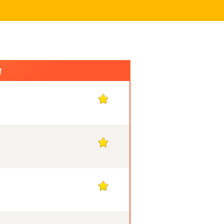
स
1
1
1