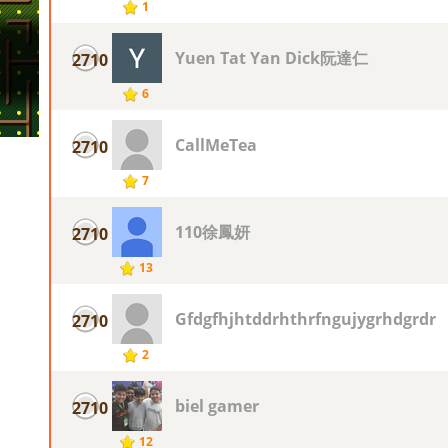
1
Yuen Tat Yan Dick阮達仁
2710
6
CallMeTea
2710
7
110徐鳳妍
2710
13
Gfdgfhjhtddrhthrfngujygrhdgrdr
2710
2
biel gamer
2710
12