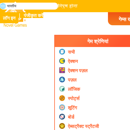
खोजे
भारतीय
मानव इतिहास में सभी गेम में निपुण होना
पंजीकृत करें
लॉग इन
गेम्स ख
Novel Games
गेम श्रेणियां
सभी
ऐक्शन
ऐक्शन पज़ल
पज़ल
लॉजिक
स्पोर्ट्स
शूटिंग
बोर्ड
ऐब्सट्रैक्ट स्ट्रैटजी