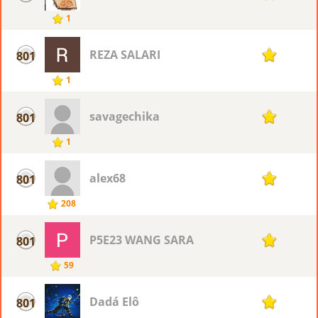
1
REZA SALARI
801
1
1
savagechika
801
1
1
alex68
801
1
208
P5E23 WANG SARA
801
1
59
Dadá Elô
801
1