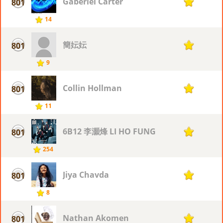
Gaberiel Carter
801
1
14
簡妘妘
801
1
9
Collin Hollman
801
1
11
6B12 李灝烽 LI HO FUNG
801
1
254
Jiya Chavda
801
1
8
Nathan Akomen
801
1