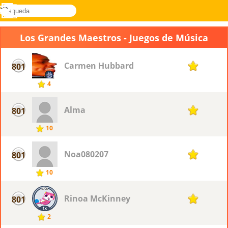
búsqueda
Menú
Novel
Acceder
Games
Los Grandes Maestros - Juegos de Música
Carmen Hubbard
801
1
4
Alma
801
1
10
Noa080207
801
1
10
Rinoa McKinney
801
1
2