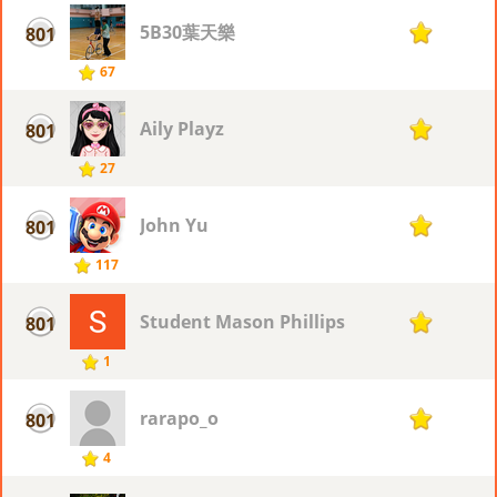
5B30葉天樂
801
1
67
Aily Playz
801
1
27
John Yu
801
1
117
Student Mason Phillips
801
1
1
rarapo_o
801
1
4