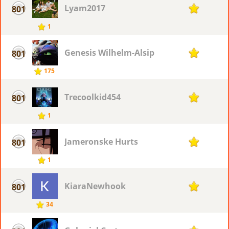
Lyam2017
801
1
1
Genesis Wilhelm-Alsip
801
1
175
Trecoolkid454
801
1
1
Jameronske Hurts
801
1
1
KiaraNewhook
801
1
34