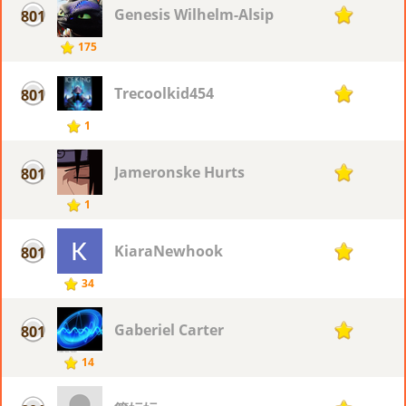
Genesis Wilhelm-Alsip
801
1
175
Trecoolkid454
801
1
1
Jameronske Hurts
801
1
1
KiaraNewhook
801
1
34
Gaberiel Carter
801
1
14