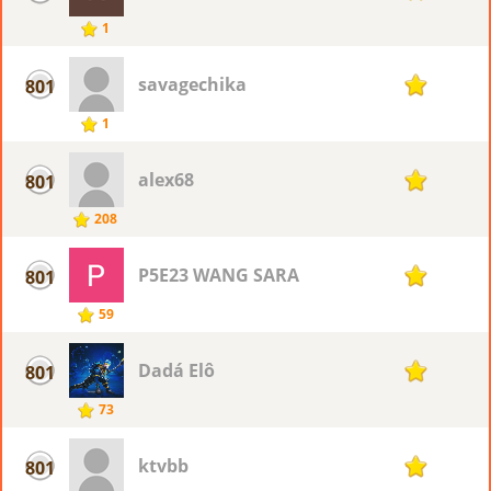
1
savagechika
801
1
1
alex68
801
1
208
P5E23 WANG SARA
801
1
59
Dadá Elô
801
1
73
ktvbb
801
1