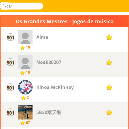
buscar
Menu
Novel
Entrar
Games
Os Grandes Mestres - Jogos de música
Alma
801
1
10
Noa080207
801
1
10
Rinoa McKinney
801
1
2
5B30葉天樂
801
1
67