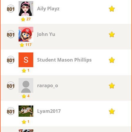
Aily Playz
801
1
27
John Yu
801
1
117
Student Mason Phillips
801
1
1
rarapo_o
801
1
4
Lyam2017
801
1
1