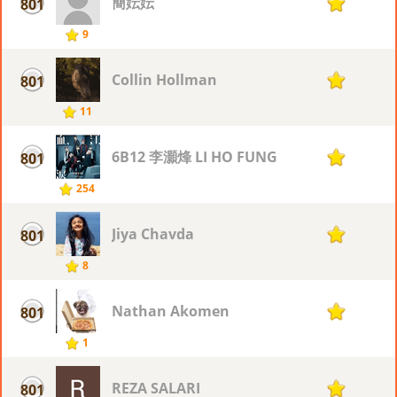
簡妘妘
801
1
9
Collin Hollman
801
1
11
6B12 李灝烽 LI HO FUNG
801
1
254
Jiya Chavda
801
1
8
Nathan Akomen
801
1
1
REZA SALARI
801
1