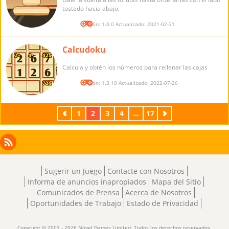
tostado hacia abajo.
Versión: 1.0.0 Actualizado: 2021-02-21
Calcudoku
Calcula y obtén los números para rellenar las cajas
Versión: 1.3.10 Actualizado: 2022-07-26
Previos
1
2
3
4
...
17
Próximos
Facebook
Instagram
X
RSS
LinkedIn
Sugerir un Juego
Contacte con Nosotros
Informa de anuncios inapropiados
Mapa del Sitio
Comunicados de Prensa
Acerca de Nosotros
Oportunidades de Trabajo
Estado de Privacidad
Copyright © 2001 - 2026 Novel Games Limited. Todos los derechos reservados.