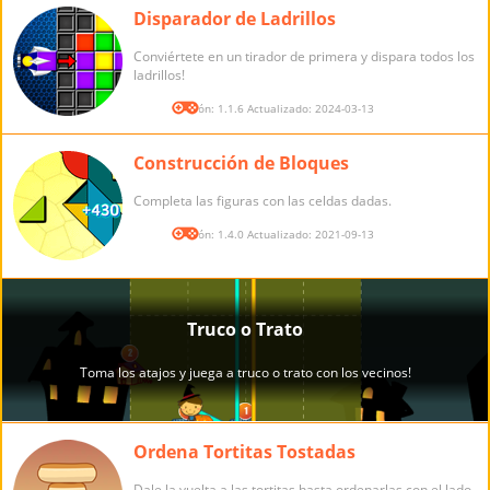
Disparador de Ladrillos
Conviértete en un tirador de primera y dispara todos los
ladrillos!
Versión: 1.1.6 Actualizado: 2024-03-13
Construcción de Bloques
Completa las figuras con las celdas dadas.
Versión: 1.4.0 Actualizado: 2021-09-13
Ordena Tortitas Tostadas
Dale la vuelta a las tortitas hasta ordenarlas con el lado