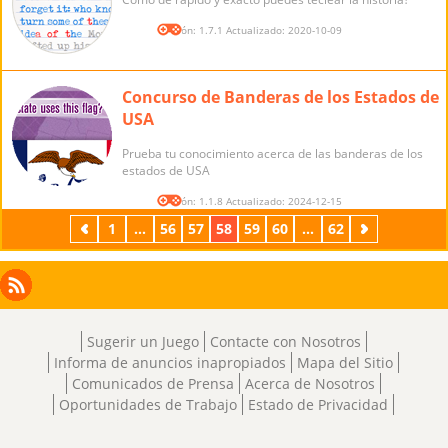
Versión: 1.7.1 Actualizado: 2020-10-09
Concurso de Banderas de los Estados de
USA
Prueba tu conocimiento acerca de las banderas de los
estados de USA
Versión: 1.1.8 Actualizado: 2024-12-15
Previos
1
...
56
57
58
59
60
...
62
Próximos
Facebook
Instagram
X
RSS
LinkedIn
Sugerir un Juego
Contacte con Nosotros
Informa de anuncios inapropiados
Mapa del Sitio
Comunicados de Prensa
Acerca de Nosotros
Oportunidades de Trabajo
Estado de Privacidad