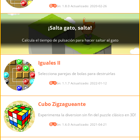
Versión: 1.8.0 Actualizado: 2020-02-26
Iguales II
Selecciona parejas de bolas para destruirlas
Versión: 1.1.7 Actualizado: 2022-01-12
Cubo Zigzagueante
Experimenta la diversion sin fin del puzzle clásico en 3D!
Versión: 1.6.0 Actualizado: 2021-04-21