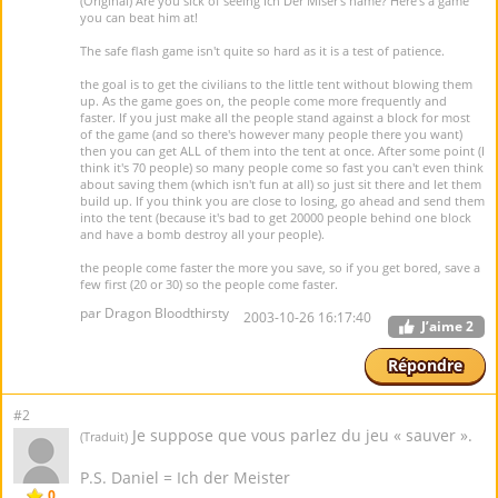
(Original) Are you sick of seeing Ich Der Miser's name? Here's a game
you can beat him at!
The safe flash game isn't quite so hard as it is a test of patience.
the goal is to get the civilians to the little tent without blowing them
up. As the game goes on, the people come more frequently and
faster. If you just make all the people stand against a block for most
of the game (and so there's however many people there you want)
then you can get ALL of them into the tent at once. After some point (I
think it's 70 people) so many people come so fast you can't even think
about saving them (which isn't fun at all) so just sit there and let them
build up. If you think you are close to losing, go ahead and send them
into the tent (because it's bad to get 20000 people behind one block
and have a bomb destroy all your people).
the people come faster the more you save, so if you get bored, save a
few first (20 or 30) so the people come faster.
par Dragon Bloodthirsty
2003-10-26 16:17:40
J’aime
2
Répondre
#2
Je suppose que vous parlez du jeu « sauver ».
(Traduit)
P.S. Daniel = Ich der Meister
0