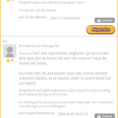
(Original) I guess you talk about the game "save".
P.S. Daniel = Ich der Meister
par Ich der Meister
2003-11-03 04:30:51
J’aime
Répondre
#3
En réponse au message #2 :
C’est une expression anglaise. Ça veut juste
(Traduit)
dire que j’en ai marre de voir ton nom en haut de
0
toutes les listes.
Ce n’est rien de personnel, tous vos scores étaient
vraiment élevés, et je voulais avoir le score élevé sur
un match.
(Original) It's an English expression. It just means I'm tired of seeing
your name at the top of all the lists.
It's nothing personal, all your scores were really high, and I wanted to
have the high score on ONE game.
par Dragon Bloodthirsty
2004-09-07 04:55:32
J’aime