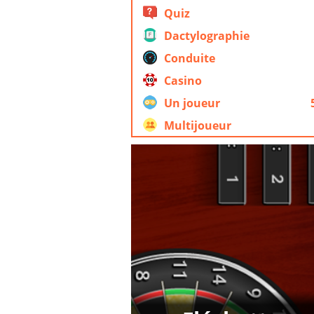
Quiz
Dactylographie
Conduite
Casino
Un joueur
Multijoueur