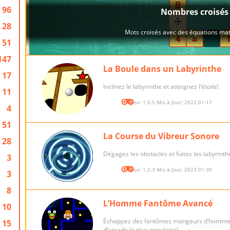
96
28
51
147
La Boule dans un Labyrinthe
17
Inclinez le labyrinthe et atteignez l’étoile!
11
Version: 1.5.5 Mis à Jour: 2022-01-17
4
51
La Course du Vibreur Sonore
28
Dégagez les obstacles et fuites les labyrinth
3
Version: 1.2.3 Mis à Jour: 2023-01-30
3
8
L’Homme Fantôme Avancé
10
Échappez des fantômes mangeurs d’homme 
15
d’arcade le plus populaire!