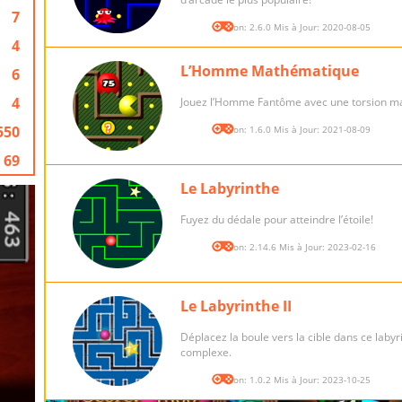
7
Version: 2.6.0 Mis à Jour: 2020-08-05
4
L’Homme Mathématique
6
4
Jouez l’Homme Fantôme avec une torsion m
550
Version: 1.6.0 Mis à Jour: 2021-08-09
69
Le Labyrinthe
Fuyez du dédale pour atteindre l’étoile!
Version: 2.14.6 Mis à Jour: 2023-02-16
Le Labyrinthe II
Déplacez la boule vers la cible dans ce labyr
complexe.
Version: 1.0.2 Mis à Jour: 2023-10-25