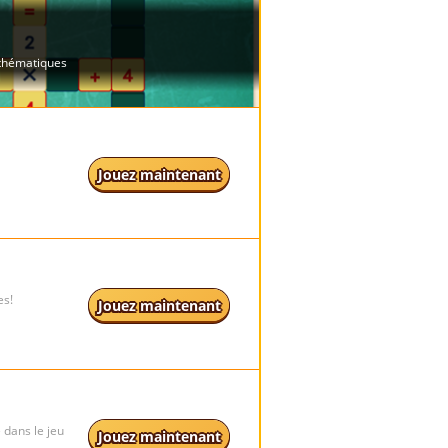
Jouez maintenant
es!
Jouez maintenant
dans le jeu
Jouez maintenant