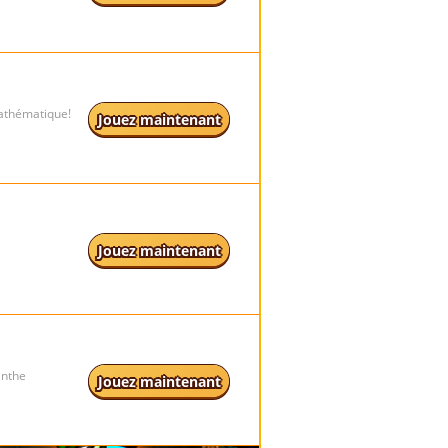
athématique!
Jouez maintenant
Jouez maintenant
inthe
Jouez maintenant