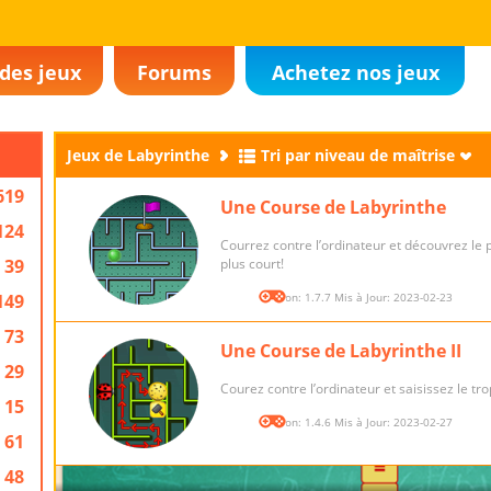
des jeux
Forums
Achetez nos jeux
Jeux de Labyrinthe
Tri par niveau de maîtrise
619
Une Course de Labyrinthe
124
Courrez contre l’ordinateur et découvrez le 
39
plus court!
149
Version: 1.7.7 Mis à Jour: 2023-02-23
73
Une Course de Labyrinthe II
29
Courez contre l’ordinateur et saisissez le tr
15
Version: 1.4.6 Mis à Jour: 2023-02-27
61
48