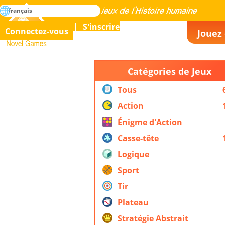
rechercher
français
La maîtrise de tous les jeux de l’histoire humaine
S'inscrire
Connectez-vous
Jouez 
Novel Games
Catégories de Jeux
Tous
Action
Énigme d'Action
Casse-tête
Logique
Sport
Tir
Plateau
Stratégie Abstrait