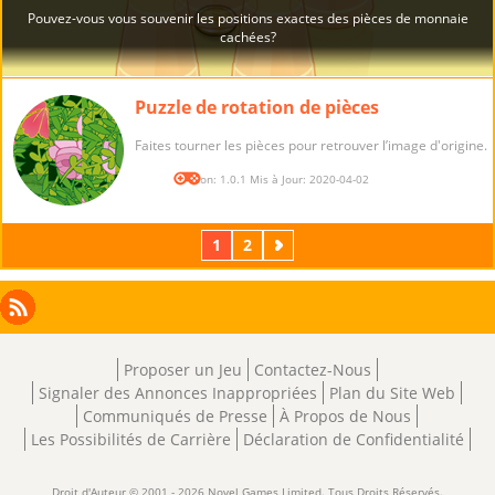
Puzzle de rotation de pièces
Faites tourner les pièces pour retrouver l’image d'origine.
Version: 1.0.1 Mis à Jour: 2020-04-02
1
2
Suivant
Facebook
Instagram
X
RSS
LinkedIn
Proposer un Jeu
Contactez-Nous
Signaler des Annonces Inappropriées
Plan du Site Web
Communiqués de Presse
À Propos de Nous
Les Possibilités de Carrière
Déclaration de Confidentialité
Droit d'Auteur © 2001 - 2026 Novel Games Limited. Tous Droits Réservés.