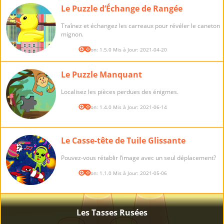
Le Puzzle d’Échange de Rangée
Traînez et échangez les carreaux pour révéler le caneton
mignon.
Version: 1.5.0 Mis à Jour: 2021-04-20
Le Puzzle Manquant
Localisez les pièces perdues des énigmes.
Version: 1.4.0 Mis à Jour: 2021-06-14
Le Casse-tête de Tuile Glissante
Pouvez-vous rétablir l’image avec un seul déplacement?
Version: 1.1.0 Mis à Jour: 2021-05-06