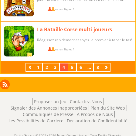
Joueurs en ligne: 1
La Bataille Corse multi-joueurs
Réagissez rapidement et soyez le premier à taper le tas!
Joueurs en ligne: 1
Précédent
1
2
3
4
5
6
...
8
Suivant
Facebook
Instagram
X
RSS
LinkedIn
Proposer un Jeu
Contactez-Nous
Signaler des Annonces Inappropriées
Plan du Site Web
Communiqués de Presse
À Propos de Nous
Les Possibilités de Carrière
Déclaration de Confidentialité
Droit d'Auteur © 2001 - 2026 Novel Games Limited. Tous Droits Réservés.